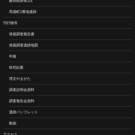
飯田館跡第2次
馬場町2番地遺跡
刊行物等
発掘調査報告書
発掘調査遺跡地図
年報
研究紀要
埋文やまがた
調査説明会資料
調査報告会資料
遺跡パンフレット
動画
アクセス