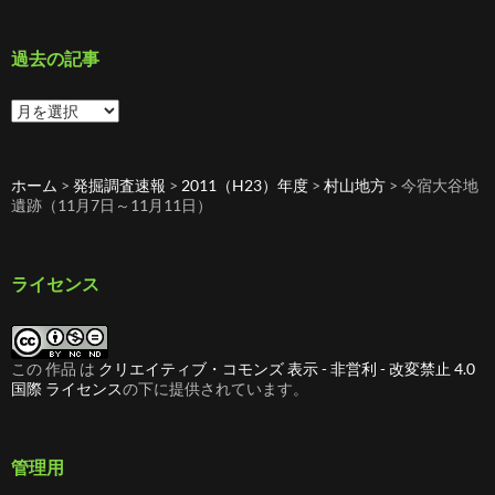
ゴ
リ
ー
過去の記事
過
去
の
記
ホーム
>
発掘調査速報
>
2011（H23）年度
>
村山地方
>
今宿大谷地
事
遺跡（11月7日～11月11日）
ライセンス
この 作品 は
クリエイティブ・コモンズ 表示 - 非営利 - 改変禁止 4.0
国際 ライセンス
の下に提供されています。
管理用