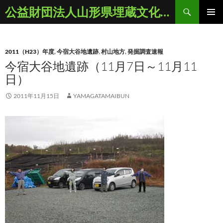
コ
検
公益財団法人山形県埋蔵文化財センター
ン
索
メインメ
テ
ニュー
ン
2011（H23）年度
,
今宿大谷地遺跡
,
村山地方
,
発掘調査速報
ツ
今宿大谷地遺跡（11月7日～11月11
へ
日）
ス
キ
2011年11月15日
YAMAGATAMAIBUN
ッ
プ