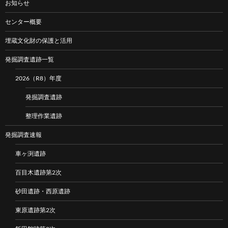
お知らせ
センター概要
埋蔵文化財の保護と活用
発掘調査遺跡一覧
2026（R8）年度
発掘調査遺跡
整理作業遺跡
発掘調査速報
車ヶ渕遺跡
百目木遺跡第2次
砂田遺跡・西原遺跡
東原遺跡第2次