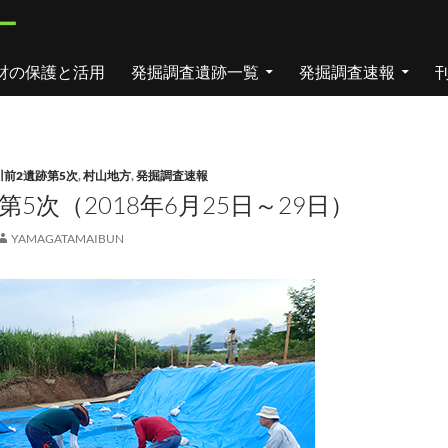
ー
財の保護と活用
発掘調査遺跡一覧
発掘調査速報
川前2遺跡第5次
,
村山地方
,
発掘調査速報
第5次（2018年6月25日～29日）
YAMAGATAMAIBUN