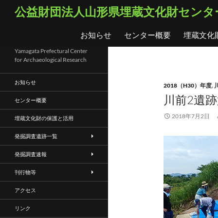
コ
検
公益財団法人山形県埋蔵文化財センタ
ン
索
テ
お知らせ
センター概要
埋蔵文化
ン
ツ
Yamagata Prefectural Center
for Archaeological Research
へ
ス
お知らせ
2018（H30）年度
,
キ
川前2遺跡
ッ
センター概要
プ
2018年7月2日
埋蔵文化財の保護と活用
発掘調査遺跡一覧
発掘調査速報
刊行物等
アクセス
リンク