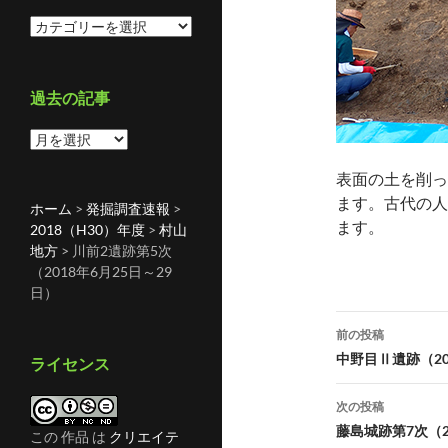
カ
テ
ゴ
リ
過去の記事
ー
過
去
表面の土を削っ
の
ます。古代の人
記
ホーム
>
発掘調査速報
>
事
ます。
2018（H30）年度
>
村山
地方
>
川前2遺跡第5次
（2018年6月25日～29
日）
投
前の投稿
稿
中野目Ⅱ遺跡（20
ライセンス
ナ
次の投稿
ビ
藤島城跡第7次（2
この 作品 は
クリエイテ