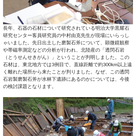
長年、石器の石材について研究されている明治大学黒耀石
研究センター客員研究員の中村由克先生が現場にいらっし
ゃいました。先日出土した磨製石斧について、顕微鏡観察
や帯磁率測定などの分析が行われ、北陸産の「透閃石岩
（とうせんせきがん）」ということが判明しました。この
石材は、東北地方では3例目で、直線距離で約300km以上遠
く離れた場所から来たことが判りました。なぜ、この透閃
石岩製磨製石斧が水林下遺跡にあるのかについては、今後
の検討課題となります。