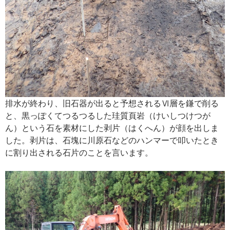
排水が終わり、旧石器が出ると予想されるⅥ層を鎌で削る
と、黒っぽくてつるつるした珪質頁岩（けいしつけつが
ん）という石を素材にした剥片（はくへん）が顔を出しま
した。剥片は、石塊に川原石などのハンマーで叩いたとき
に割り出される石片のことを言います。