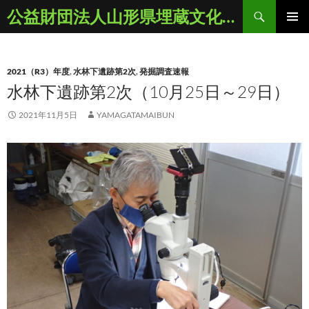
コ
検
公益財団法人山形県埋蔵文化財センター
ン
索
メインメ
テ
ニュー
ン
2021（R3）年度
,
水林下遺跡第2次
,
発掘調査速報
ツ
水林下遺跡第2次（10月25日～29日）
へ
ス
2021年11月5日
YAMAGATAMAIBUN
キ
ッ
プ