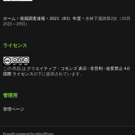
去
の
記
ホーム
>
発掘調査速報
>
2021（R3）年度
>
水林下遺跡第2次（10月
事
25日～29日）
ライセンス
この 作品 は
クリエイティブ・コモンズ 表示 - 非営利 - 改変禁止 4.0
国際 ライセンス
の下に提供されています。
管理用
管理ページ
Proudly powered by WordPress