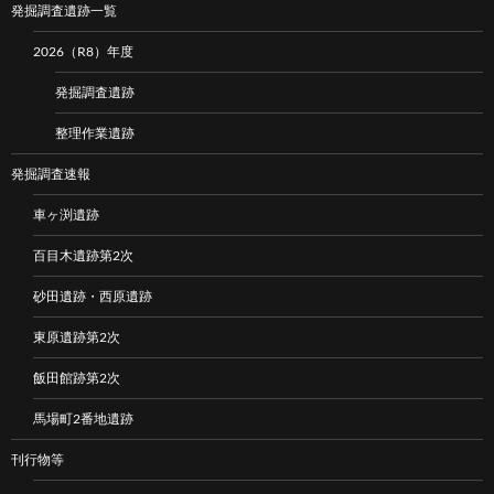
発掘調査遺跡一覧
2026（R8）年度
発掘調査遺跡
整理作業遺跡
発掘調査速報
車ヶ渕遺跡
百目木遺跡第2次
砂田遺跡・西原遺跡
東原遺跡第2次
飯田館跡第2次
馬場町2番地遺跡
刊行物等