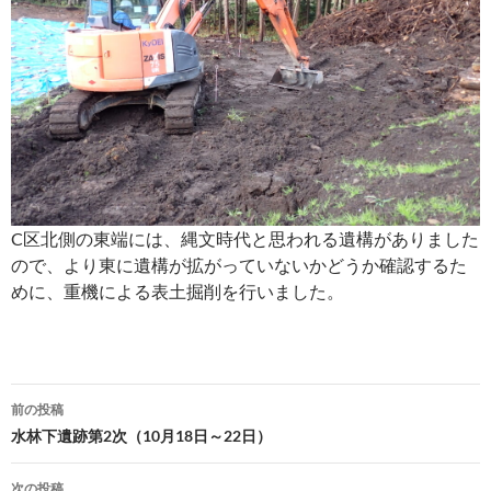
C区北側の東端には、縄文時代と思われる遺構がありました
ので、より東に遺構が拡がっていないかどうか確認するた
めに、重機による表土掘削を行いました。
投
前の投稿
稿
水林下遺跡第2次（10月18日～22日）
ナ
次の投稿