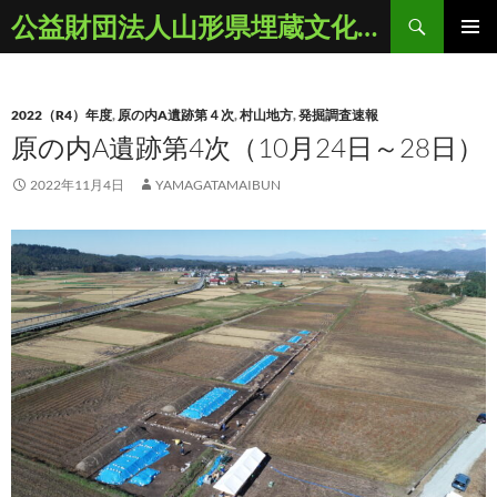
コ
検
公益財団法人山形県埋蔵文化財センター
ン
索
メインメ
テ
ニュー
ン
2022（R4）年度
,
原の内A遺跡第４次
,
村山地方
,
発掘調査速報
ツ
原の内A遺跡第4次（10月24日～28日）
へ
ス
2022年11月4日
YAMAGATAMAIBUN
キ
ッ
プ