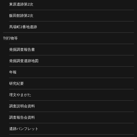
東原遺跡第2次
飯田館跡第2次
馬場町2番地遺跡
刊行物等
発掘調査報告書
発掘調査遺跡地図
年報
研究紀要
埋文やまがた
調査説明会資料
調査報告会資料
遺跡パンフレット