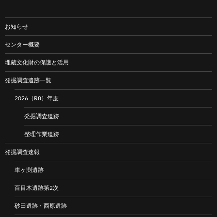
お知らせ
センター概要
埋蔵文化財の保護と活用
発掘調査遺跡一覧
2026（R8）年度
発掘調査遺跡
整理作業遺跡
発掘調査速報
車ヶ渕遺跡
百目木遺跡第2次
砂田遺跡・西原遺跡