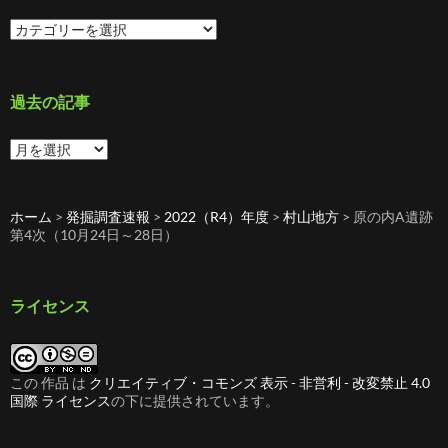
カ
テ
ゴ
リ
ー
過去の記事
過
去
の
記
ホーム
>
発掘調査速報
>
2022（R4）年度
>
村山地方
>
原の内A遺跡
事
第4次（10月24日～28日）
ライセンス
この 作品 は
クリエイティブ・コモンズ 表示 - 非営利 - 改変禁止 4.0
国際 ライセンス
の下に提供されています。