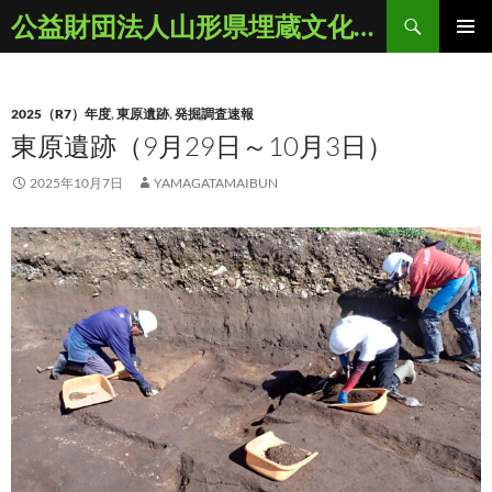
コ
検
公益財団法人山形県埋蔵文化財センター
ン
索
メインメ
テ
ニュー
ン
2025（R7）年度
,
東原遺跡
,
発掘調査速報
ツ
東原遺跡（9月29日～10月3日）
へ
ス
2025年10月7日
YAMAGATAMAIBUN
キ
ッ
プ