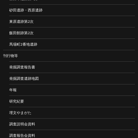
砂田遺跡・西原遺跡
東原遺跡第2次
飯田館跡第2次
馬場町2番地遺跡
刊行物等
発掘調査報告書
発掘調査遺跡地図
年報
研究紀要
埋文やまがた
調査説明会資料
調査報告会資料