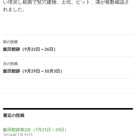
い埋戻し範囲で竪穴建物、土坑、ピット、溝が複数確認さ
れました。
投
前の投稿
稿
飯田館跡（9月22日～26日）
ナ
次の投稿
ビ
飯田館跡（9月29日～10月3日）
ゲ
ー
シ
ョ
最近の投稿
ン
飯田館跡第2次（7月21日～24日）
2026年7月31日