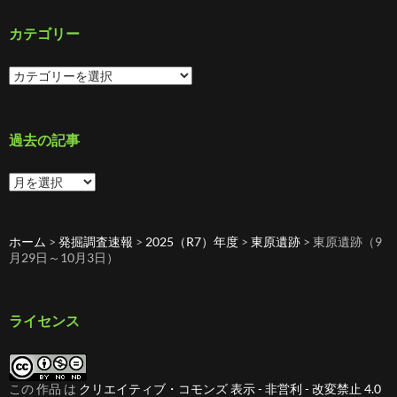
カテゴリー
カ
テ
ゴ
リ
ー
過去の記事
過
去
の
記
ホーム
>
発掘調査速報
>
2025（R7）年度
>
東原遺跡
>
東原遺跡（9
事
月29日～10月3日）
ライセンス
この 作品 は
クリエイティブ・コモンズ 表示 - 非営利 - 改変禁止 4.0