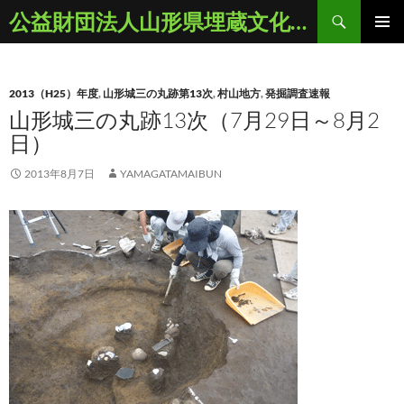
コ
検
公益財団法人山形県埋蔵文化財センター
ン
索
メインメ
テ
ニュー
ン
2013（H25）年度
,
山形城三の丸跡第13次
,
村山地方
,
発掘調査速報
ツ
山形城三の丸跡13次（7月29日～8月2
へ
日）
ス
キ
2013年8月7日
YAMAGATAMAIBUN
ッ
プ