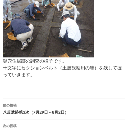
竪穴住居跡の調査の様子です。
十文字にセクションベルト（土層観察用の畦）を残して掘
っていきます。
投
前の投稿
稿
八反遺跡第3次（7月29日～8月2日）
ナ
次の投稿