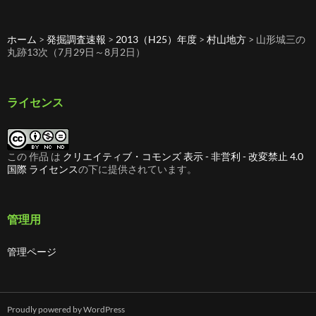
去
の
記
ホーム
>
発掘調査速報
>
2013（H25）年度
>
村山地方
>
山形城三の
事
丸跡13次（7月29日～8月2日）
ライセンス
この 作品 は
クリエイティブ・コモンズ 表示 - 非営利 - 改変禁止 4.0
国際 ライセンス
の下に提供されています。
管理用
管理ページ
Proudly powered by WordPress