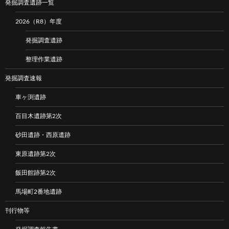
発掘調査遺跡一覧
2026（R8）年度
発掘調査遺跡
整理作業遺跡
発掘調査速報
車ヶ渕遺跡
百目木遺跡第2次
砂田遺跡・西原遺跡
東原遺跡第2次
飯田館跡第2次
馬場町2番地遺跡
刊行物等