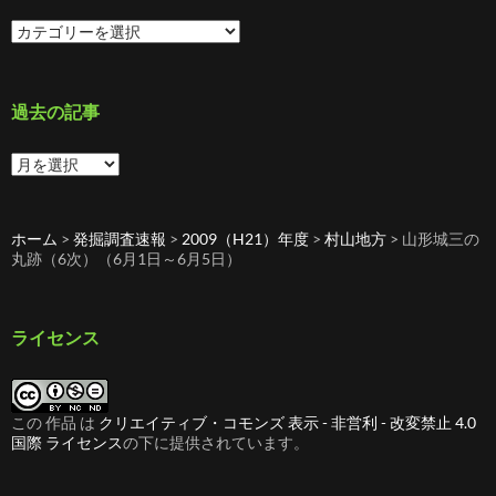
カ
テ
ゴ
リ
ー
過去の記事
過
去
の
記
ホーム
>
発掘調査速報
>
2009（H21）年度
>
村山地方
>
山形城三の
事
丸跡（6次）（6月1日～6月5日）
ライセンス
この 作品 は
クリエイティブ・コモンズ 表示 - 非営利 - 改変禁止 4.0
国際 ライセンス
の下に提供されています。