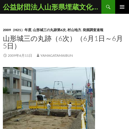
コ
検
公益財団法人山形県埋蔵文化財センター
ン
索
メインメ
テ
ニュー
ン
2009（H21）年度
,
山形城三の丸跡第6次
,
村山地方
,
発掘調査速報
ツ
山形城三の丸跡（6次）（6月1日～6月
へ
5日）
ス
キ
2009年6月11日
YAMAGATAMAIBUN
ッ
プ