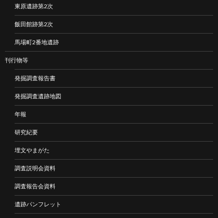
東原遺跡第2次
飯田館跡第2次
馬場町2番地遺跡
刊行物等
発掘調査報告書
発掘調査遺跡地図
年報
研究紀要
埋文やまがた
調査説明会資料
調査報告会資料
遺跡パンフレット