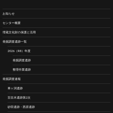
お知らせ
センター概要
埋蔵文化財の保護と活用
発掘調査遺跡一覧
2026（R8）年度
発掘調査遺跡
整理作業遺跡
発掘調査速報
車ヶ渕遺跡
百目木遺跡第2次
砂田遺跡・西原遺跡