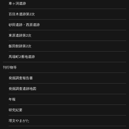
車ヶ渕遺跡
百目木遺跡第2次
砂田遺跡・西原遺跡
東原遺跡第2次
飯田館跡第2次
馬場町2番地遺跡
刊行物等
発掘調査報告書
発掘調査遺跡地図
年報
研究紀要
埋文やまがた