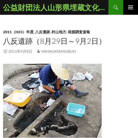
コ
検
公益財団法人山形県埋蔵文化財センター
ン
索
メインメ
テ
ニュー
ン
2011（H23）年度
,
八反遺跡
,
村山地方
,
発掘調査速報
ツ
八反遺跡（8月29日～9月2日）
へ
ス
2011年9月8日
YAMAGATAMAIBUN
キ
ッ
プ