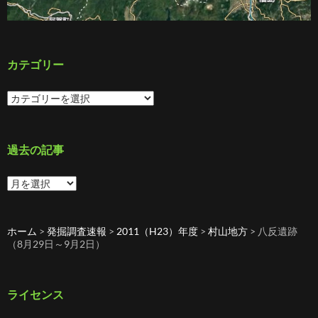
カテゴリー
カ
テ
ゴ
リ
ー
過去の記事
過
去
の
記
ホーム
>
発掘調査速報
>
2011（H23）年度
>
村山地方
>
八反遺跡
事
（8月29日～9月2日）
ライセンス