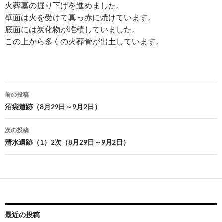
火葬墓の掘り下げを進めました。
壁面は火を受けて真っ赤に焼けています。
底面には炭化物が堆積していました。
この上から多くの火葬骨が出土しています。
投
前の投稿
稿
沼袋遺跡（8月29日～9月2日）
ナ
次の投稿
ビ
清水遺跡（1）2次（8月29日～9月2日）
ゲ
ー
シ
ョ
最近の投稿