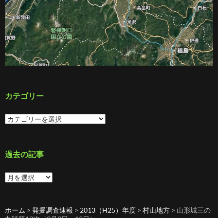
カテゴリー
カ
テ
ゴ
リ
ー
過去の記事
過
去
の
記
ホーム
>
発掘調査速報
>
2013（H25）年度
>
村山地方
>
山形城三の
事