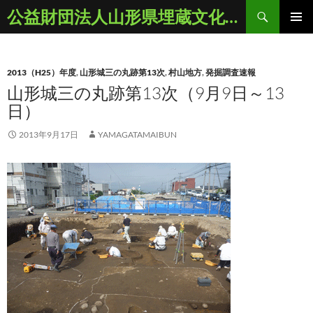
コ
検
公益財団法人山形県埋蔵文化財センター
ン
索
メインメ
テ
ニュー
ン
2013（H25）年度
,
山形城三の丸跡第13次
,
村山地方
,
発掘調査速報
ツ
山形城三の丸跡第13次（9月9日～13
へ
日）
ス
キ
2013年9月17日
YAMAGATAMAIBUN
ッ
プ