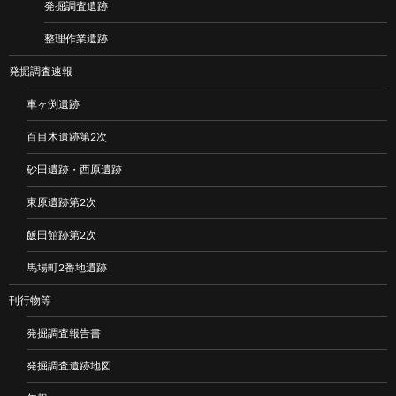
発掘調査遺跡
整理作業遺跡
発掘調査速報
車ヶ渕遺跡
百目木遺跡第2次
砂田遺跡・西原遺跡
東原遺跡第2次
飯田館跡第2次
馬場町2番地遺跡
刊行物等
発掘調査報告書
発掘調査遺跡地図