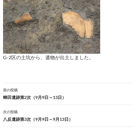
G-2区の土坑から、遺物が出土しました。
投
前の投稿
稿
蝉田遺跡第2次（9月9日～13日）
ナ
次の投稿
ビ
八反遺跡第3次（9月9日～9月13日）
ゲ