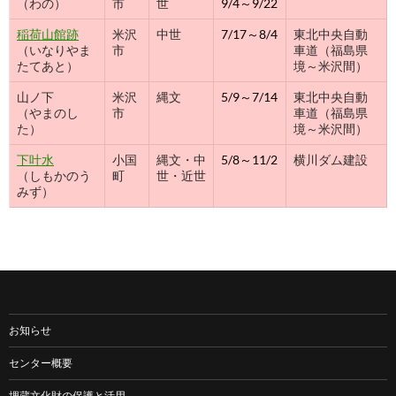
（わの）
市
世
9/4～9/22
稲荷山館跡
米沢
中世
7/17～8/4
東北中央自動
（いなりやま
市
車道（福島県
たてあと）
境～米沢間）
山ノ下
米沢
縄文
5/9～7/14
東北中央自動
（やまのし
市
車道（福島県
た）
境～米沢間）
下叶水
小国
縄文・中
5/8～11/2
横川ダム建設
（しもかのう
町
世・近世
みず）
お知らせ
センター概要
埋蔵文化財の保護と活用