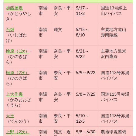
加藤屋敷
南陽
奈良・平
5/17～
国道13号線上
（かとうやし
市
安
11/2
山バイパス
き）
石畑
南陽
縄文
5/15～
主要地方道山
（いしばた
市
8/10
形南陽線
け）
檜原（1次）
南陽
奈良・平
8/21～
主要地方道米
（ひのきば
市
安
9/22
沢白鷹線
ら）
檜原（2次）
南陽
奈良・平
5/9～9/22
国道113号赤湯
（ひのきば
市
安
バイパス
ら）
上大作裏
南陽
奈良・平
5/8～7/25
国道113号赤湯
（かみおおざ
市
安
バイパス
くうら）
天王
南陽
奈良・平
5/10～
国道113号赤湯
（てんのう）
市
安
12/5
バイパス
上野（2次）
南陽
縄文～近
5/8～6/30
農地環境整備