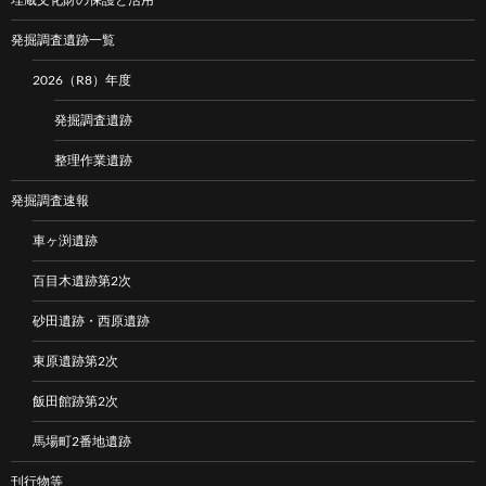
発掘調査遺跡一覧
2026（R8）年度
発掘調査遺跡
整理作業遺跡
発掘調査速報
車ヶ渕遺跡
百目木遺跡第2次
砂田遺跡・西原遺跡
東原遺跡第2次
飯田館跡第2次
馬場町2番地遺跡
刊行物等