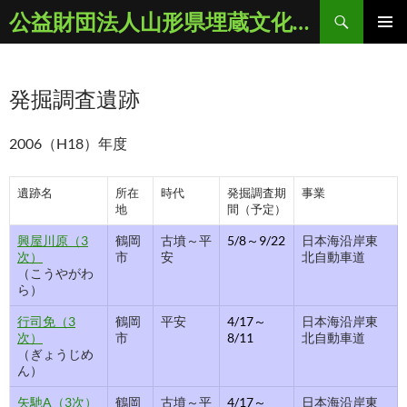
コ
検
公益財団法人山形県埋蔵文化財センター
ン
索
メインメ
テ
ニュー
ン
発掘調査遺跡
ツ
へ
ス
2006（H18）年度
キ
ッ
遺跡名
所在
時代
発掘調査期
事業
プ
地
間（予定）
興屋川原（3
鶴岡
古墳～平
5/8～9/22
日本海沿岸東
次）
市
安
北自動車道
（こうやがわ
ら）
行司免（3
鶴岡
平安
4/17～
日本海沿岸東
次）
市
8/11
北自動車道
（ぎょうじめ
ん）
矢馳A（3次）
鶴岡
古墳～平
4/17～
日本海沿岸東