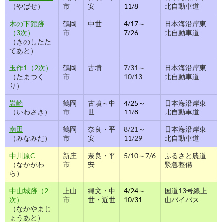
（やばせ）
市
安
11/8
北自動車道
木の下館跡
鶴岡
中世
4/17～
日本海沿岸東
（3次）
市
7/26
北自動車道
（きのしたた
てあと）
玉作1（2次）
鶴岡
古墳
7/31～
日本海沿岸東
（たまつく
市
10/13
北自動車道
り）
岩崎
鶴岡
古墳～中
4/25～
日本海沿岸東
（いわさき）
市
世
11/8
北自動車道
南田
鶴岡
奈良・平
8/21～
日本海沿岸東
（みなみだ）
市
安
11/29
北自動車道
中川原C
新庄
奈良・平
5/10～7/6
ふるさと農道
（なかがわ
市
安
緊急整備
ら）
中山城跡（2
上山
縄文・中
4/24～
国道13号線上
次）
市
世・近世
10/31
山バイパス
（なかやまじ
ょうあと）