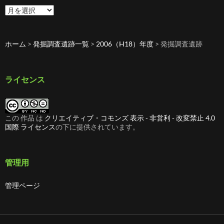
過
去
の
記
ホーム
>
発掘調査遺跡一覧
>
2006（H18）年度
>
発掘調査遺跡
事
ライセンス
この 作品 は
クリエイティブ・コモンズ 表示 - 非営利 - 改変禁止 4.0
国際 ライセンス
の下に提供されています。
管理用
管理ページ