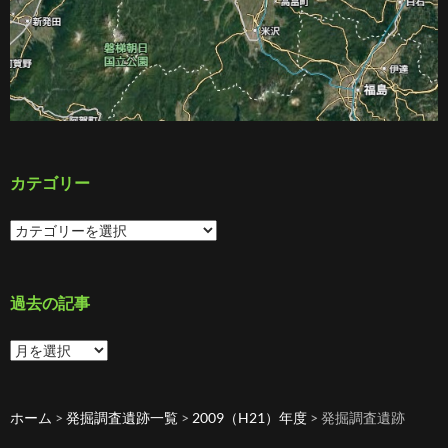
カテゴリー
カ
テ
ゴ
リ
ー
過去の記事
過
去
の
記
ホーム
>
発掘調査遺跡一覧
>
2009（H21）年度
>
発掘調査遺跡
事