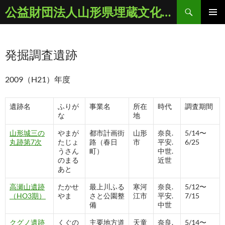
コ
検
公益財団法人山形県埋蔵文化財センター
ン
索
メインメ
テ
ニュー
ン
発掘調査遺跡
ツ
へ
ス
2009（H21）年度
キ
ッ
遺跡名
ふりが
事業名
所在
時代
調査期間
プ
な
地
山形城三の
やまが
都市計画街
山形
奈良.
5/14〜
丸跡第7次
たじょ
路（春日
市
平安.
6/25
うさん
町）
中世.
のまる
近世
あと
高瀬山遺跡
たかせ
最上川ふる
寒河
奈良.
5/12〜
（HO3期）
やま
さと公園整
江市
平安.
7/15
備
中世
クグノ遺跡
くぐの
主要地方道
天童
奈良.
5/14〜