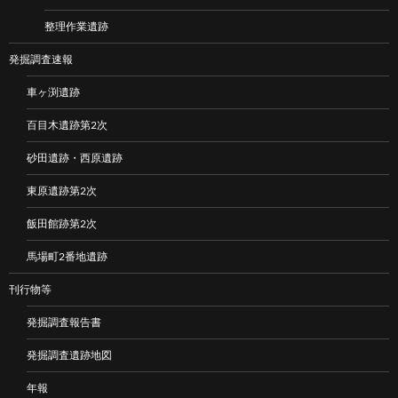
整理作業遺跡
発掘調査速報
車ヶ渕遺跡
百目木遺跡第2次
砂田遺跡・西原遺跡
東原遺跡第2次
飯田館跡第2次
馬場町2番地遺跡
刊行物等
発掘調査報告書
発掘調査遺跡地図
年報