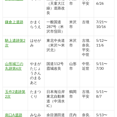
（天童大江
市
平安
6/26
線）道路改
良
鎌倉上遺跡
かまく
一般国道
米沢
古墳
7/21〜
らうえ
287号（米
市
10/16
沢市窪田）
馳上遺跡第2
はせが
東北中央道
米沢
古墳.
5/12〜
次
み
（米沢〜米
市
奈良.
11/6
沢北）
平安.
中世
山形城三の
やまが
国道112号
山形
中世.
5/11〜
丸跡第6次
たじょ
霞城改良
市
近世
7/30
うさん
のまる
あと
玉作2遺跡第
たまつ
日本海沿岸
鶴岡
古墳.
5/11〜
2次
くり
東北自動車
市
平安
8/7
道（中清水
IC）
南口A遺跡
みなみ
余目酒田道
庄内
奈良.
5/13〜