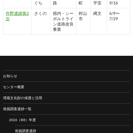
ぐち
路
町
平安
9/16
作野遺跡第2
さくの
徳内・シー
村山
縄文
6/9〜
次
ボルトライ
市
7/29
ン道路改良
事業
お知らせ
センター概要
埋蔵文化財の保護と活用
発掘調査遺跡一覧
2026（R8）年度
発掘調査遺跡