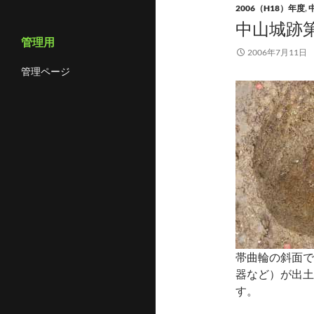
2006（H18）年度
,
中山城跡第
管理用
2006年7月11日
管理ページ
帯曲輪の斜面で
器など）が出土
す。