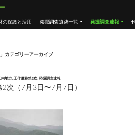
ー
財の保護と活用
発掘調査遺跡一覧
発掘調査速報
」カテゴリーアーカイブ
庄内地方
,
玉作遺跡第2次
,
発掘調査速報
2次（7月3日〜7月7日）