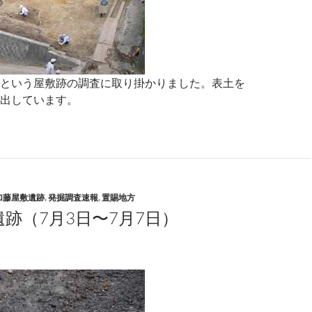
という屋敷跡の調査に取り掛かりました。表土を
出しています。
加藤屋敷遺跡
,
発掘調査速報
,
置賜地方
跡（7月3日〜7月7日）