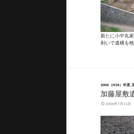
新たに小中丸家
剥いで遺構を検
2006（H18）年度
,
加藤屋敷遺
2006年7月11日