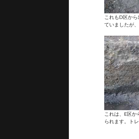
これもD区から
ていましたが、
これは、E区か
られます。トレ