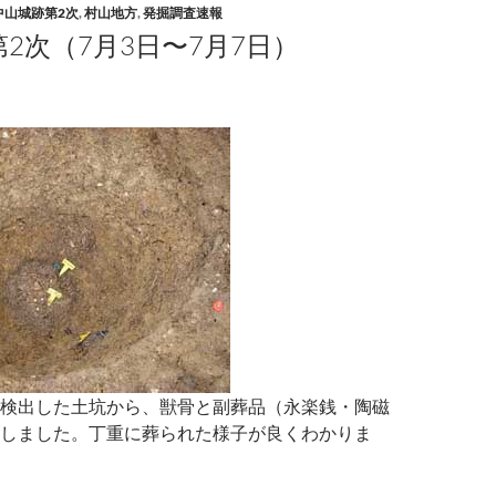
中山城跡第2次
,
村山地方
,
発掘調査速報
2次（7月3日〜7月7日）
検出した土坑から、獣骨と副葬品（永楽銭・陶磁
しました。丁重に葬られた様子が良くわかりま