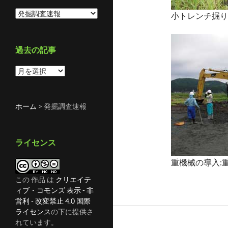
カ
小トレンチ掘り
テ
ゴ
リ
過去の記事
ー
過
去
の
記
ホーム
>
発掘調査速報
事
ライセンス
重機械の導入:
この 作品 は
クリエイテ
ィブ・コモンズ 表示 - 非
営利 - 改変禁止 4.0 国際
ライセンス
の下に提供さ
れています。