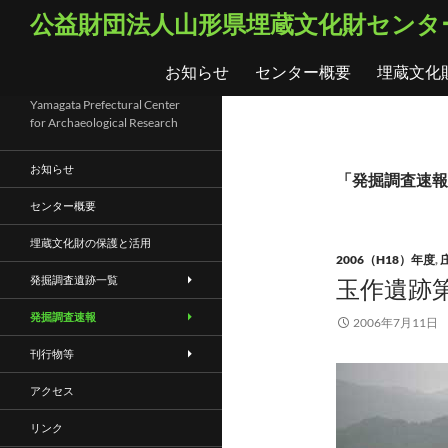
コ
検
公益財団法人山形県埋蔵文化財センタ
ン
索
テ
お知らせ
センター概要
埋蔵文化
ン
ツ
Yamagata Prefectural Center
for Archaeological Research
へ
ス
お知らせ
キ
「発掘調査速報
ッ
センター概要
プ
埋蔵文化財の保護と活用
2006（H18）年度
,
発掘調査遺跡一覧
玉作遺跡第
発掘調査速報
2006年7月11日
刊行物等
アクセス
リンク