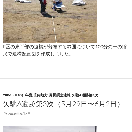
E区の東半部の遺構が分布する範囲について100分の一の縮
尺で遺構配置図を作成しました。
2006（H18）年度
,
庄内地方
,
発掘調査速報
,
矢馳A遺跡第3次
矢馳A遺跡第3次（5月29日〜6月2日）
2006年6月8日