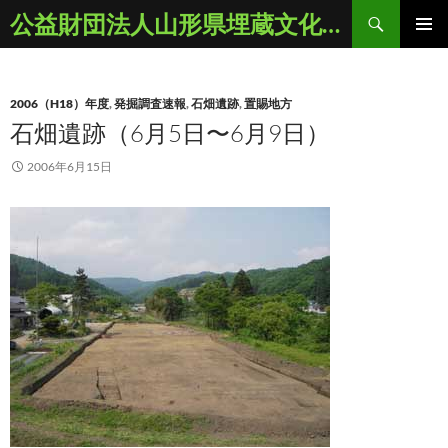
コ
検
公益財団法人山形県埋蔵文化財センター
ン
索
メインメ
テ
ニュー
ン
2006（H18）年度
,
発掘調査速報
,
石畑遺跡
,
置賜地方
ツ
石畑遺跡（6月5日〜6月9日）
へ
ス
2006年6月15日
キ
ッ
プ