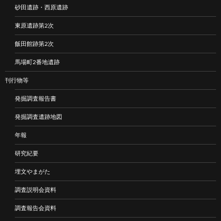
砂田遺跡・西原遺跡
東原遺跡第2次
飯田館跡第2次
馬場町2番地遺跡
刊行物等
発掘調査報告書
発掘調査遺跡地図
年報
研究紀要
埋文やまがた
調査説明会資料
調査報告会資料