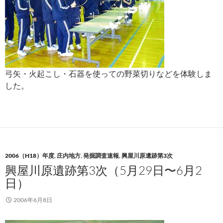
弓矢・火起こし・石器を使っての野菜切りなどを体験しま
した。
2006（H18）年度
,
庄内地方
,
発掘調査速報
,
興屋川原遺跡第3次
興屋川原遺跡第3次（5月29日〜6月2
日）
2006年6月8日