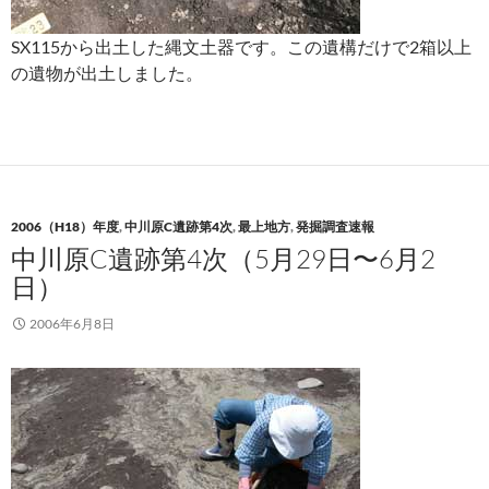
SX115から出土した縄文土器です。この遺構だけで2箱以上
の遺物が出土しました。
2006（H18）年度
,
中川原C遺跡第4次
,
最上地方
,
発掘調査速報
中川原C遺跡第4次（5月29日〜6月2
日）
2006年6月8日