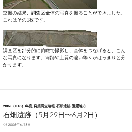
空撮の結果、調査区全体の写真を撮ることができました。
これはその1枚です。
調査区を部分的に俯瞰で撮影し、全体をつなげると、こん
な写真になります。河跡や土質の違い等々がはっきりと分
かります。
2006（H18）年度
,
発掘調査速報
,
石畑遺跡
,
置賜地方
石畑遺跡（5月29日〜6月2日）
2006年6月8日